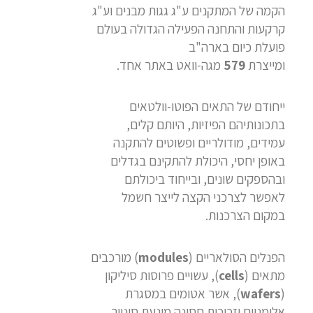
הקמה של המתקנים ע"ג גגות מבנים וע"ג
קרקעות והתחנה הפעילה הגדולה בעולם
פועלת כיום בארה"ב
ומייצרת
579
מגה-וואט באתר אחד.
ייחודם של התאים הפוטו-וולטאים
בתכונותיהם הפיזיות, היותם קלים,
עמידים, מודולריים ופשוטים להתקנה
באופן יחסי, היכולת להתקינם בגדלים
ובהספקים שונים, ובייחוד ביכולתם
לאפשר לצרכני הקצה לייצר חשמל
במקום הצרכנות.
הפנלים הסולאריים (
modules
) מורכבים
מתאים (
cells
), עשויים פרוסות סיליקון
(
wafers
), אשר אטומים במסגרת
אלומניום וזכוכית חסינה מונעת סינוור.