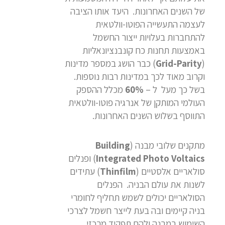
של השנים האחרונות. היעד אותו הציבה
לעצמה התעשייה הפוטו-וולטאית
להתחברות בעלויות ייצור החשמל
באמצעות תחנות כח קונבנציונאליות
(
Grid-Parity
) כבר הושג במספר מדינות
וקרוב מאוד לכך במדינות רבות נוספות.
בשל כך מעל ל –
60%
מכלל ההספק
העולמי המותקן של אנרגיה פוטו-וולטאית
התווסף בשלוש השנים האחרונות.
מתקנים שלובי מבנה (
Building
Integrated Photo Voltaics
) ופנלים
סולאריים אלסטיים (
Thinfilm
) עתידים
לשנות את עולם הבניה. הפנלים
הסולאריים יכולים לשמש תחליף לחומרי
בניה קיימים ובה בעת לייצר חשמל לצרכי
השימוש במבנה ולהם תפקיד מרכזי