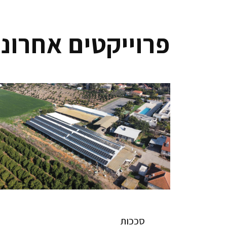
פרוייקטים אחרוני
סככות