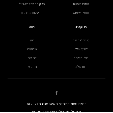
תחום פעילות
משק החשמל בישראל
תנאי השימוש
התייעלות אנרגטית
פרוקטים
ניווט
מושב נווה אור
בית
קיבוץ אילת
אודותינו
רפת מושבית
דרושים
חוות לולים
צור קשר
F
a
c
זכויות שמורות לתדמיר שיאון אנרגיה 2023 ©
e
b
נבנה ע״י פייבפולר בנייה ועיצוב אתרים