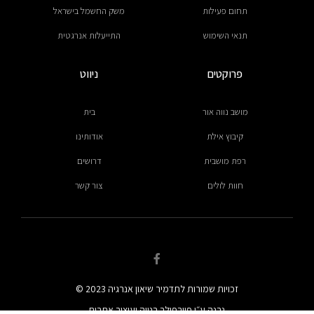
תחום פעילות
משק החשמל בישראל
תנאי השימוש
התייעלות אנרגטית
פרוקטים
ניווט
מושב נווה אור
בית
קיבוץ אילת
אודותינו
רפת מושבית
דרושים
חוות לולים
צור קשר
F
a
c
זכויות שמורות לתדמיר שיאון אנרגיה 2023 ©
e
b
נבנה ע״י פייבפולר בנייה ועיצוב אתרים