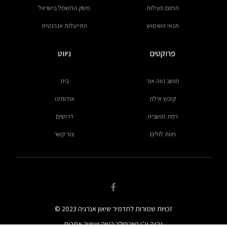
תחום פעילות
משק החשמל בישראל
תנאי השימוש
התייעלות אנרגטית
פרוקטים
ניווט
מושב נווה אור
בית
קיבוץ אילת
אודותינו
רפת מושבית
דרושים
חוות לולים
צור קשר
F
a
c
זכויות שמורות לתדמיר שיאון אנרגיה 2023 ©
e
b
נבנה ע״י פייבפולר בנייה ועיצוב אתרים